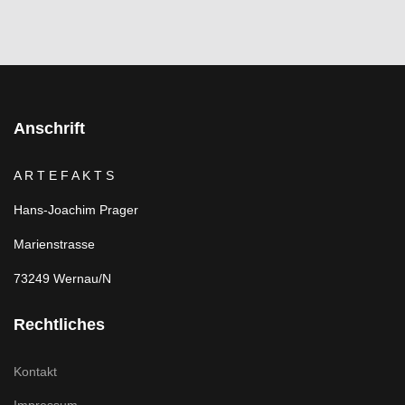
Anschrift
A R T E F A K T S
Hans-Joachim Prager
Marienstrasse
73249 Wernau/N
Rechtliches
Kontakt
Impressum