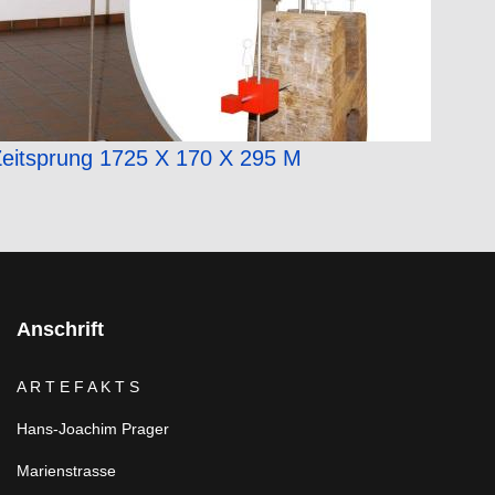
eitsprung 1725 X 170 X 295 M
Anschrift
A R T E F A K T S
Hans-Joachim Prager
Marienstrasse