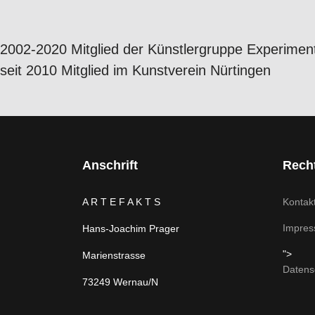
2002-2020 Mitglied der Künstlergruppe Experimen
seit 2010 Mitglied im Kunstverein Nürtingen
Anschrift
Recht
A R T E F A K T S
Kontak
Impre
Hans-Joachim Prager
">
Marienstrasse
Datens
73249 Wernau/N