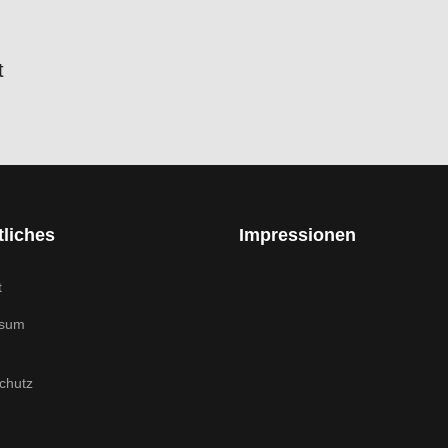
t
liches
Impressionen
t
ssum
chutz