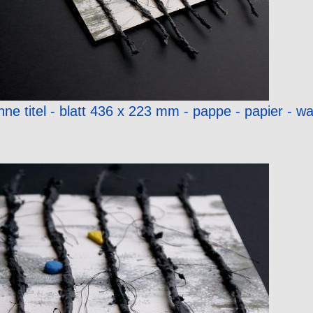
hne titel - blatt 436 x 223 mm - pappe - papier - wa